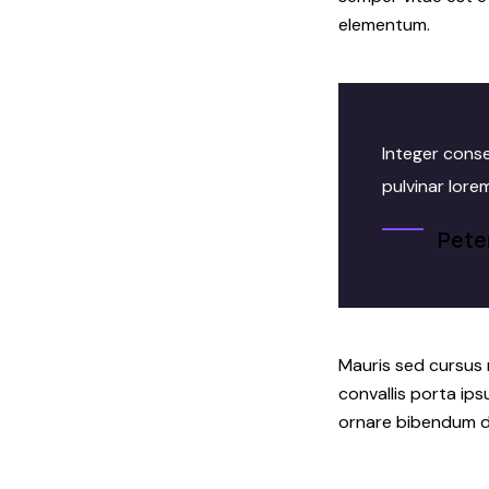
elementum.
Integer conse
pulvinar lore
Pete
Mauris sed cursus n
convallis porta ips
ornare bibendum dui