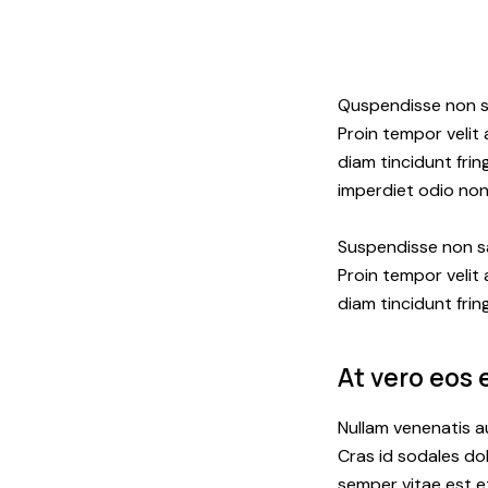
Quspendisse non sa
Proin tempor velit
diam tincidunt frin
imperdiet odio non
Suspendisse non sa
Proin tempor velit
diam tincidunt frin
At vero eos
Nullam venenatis au
Cras id sodales dol
semper vitae est et