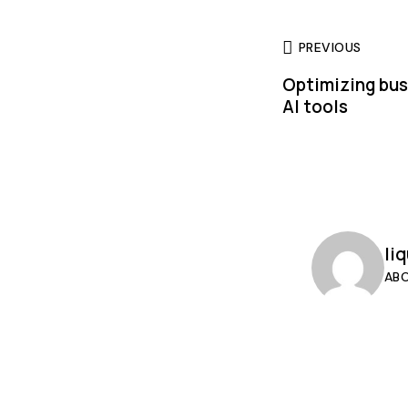
PREVIOUS
Optimizing bus
AI tools
li
AB