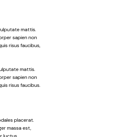
ulputate mattis.
corper sapien non
uis risus faucibus,
ulputate mattis.
corper sapien non
uis risus faucibus.
odales placerat.
eger massa est,
r luctus