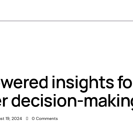
wered insights fo
er decision-makin
st 19, 2024
0
Comments