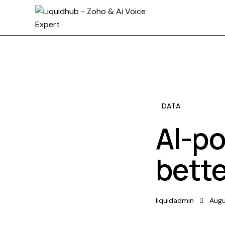
DATA
AI-po
bett
liquidadmin
Augu