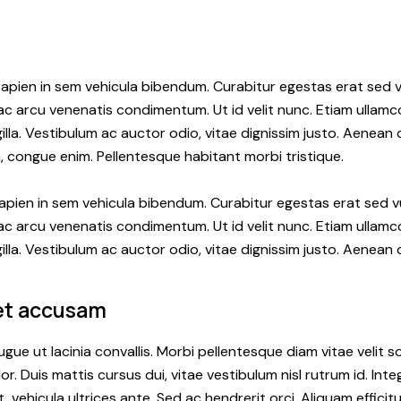
pien in sem vehicula bibendum. Curabitur egestas erat sed v
 ac arcu venenatis condimentum. Ut id velit nunc. Etiam ullam
gilla. Vestibulum ac auctor odio, vitae dignissim justo. Aenean q
, congue enim. Pellentesque habitant morbi tristique.
pien in sem vehicula bibendum. Curabitur egestas erat sed v
 ac arcu venenatis condimentum. Ut id velit nunc. Etiam ullam
gilla. Vestibulum ac auctor odio, vitae dignissim justo. Aenean q
 et accusam
gue ut lacinia convallis. Morbi pellentesque diam vitae velit s
or. Duis mattis cursus dui, vitae vestibulum nisl rutrum id. Int
, vehicula ultrices ante. Sed ac hendrerit orci. Aliquam efficitu