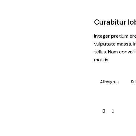
Curabitur lob
Integer pretium ero
vulputate massa. I
tellus. Nam convall
mattis.
AIInsights
Su
0