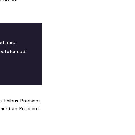
st, nec
ectetur sed.
es finibus. Praesent
fermentum. Praesent